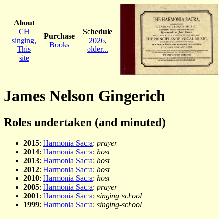
About
CH
Schedule
Purchase
singing
,
2026
,
Books
This
older...
site
James Nelson Gingerich
Roles undertaken (and minuted)
2015
:
Harmonia Sacra
:
prayer
2014
:
Harmonia Sacra
:
host
2013
:
Harmonia Sacra
:
host
2012
:
Harmonia Sacra
:
host
2010
:
Harmonia Sacra
:
host
2005
:
Harmonia Sacra
:
prayer
2001
:
Harmonia Sacra
:
singing-school
1999
:
Harmonia Sacra
:
singing-school