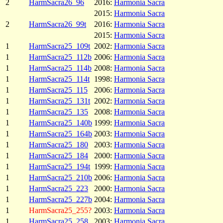
2
HarmSacra26_96
2016:
Harmonia Sacra
2015:
Harmonia Sacra
2
HarmSacra26_99t
2016:
Harmonia Sacra
2015:
Harmonia Sacra
1
HarmSacra25_109t
2002:
Harmonia Sacra
1
HarmSacra25_112b
2006:
Harmonia Sacra
1
HarmSacra25_114b
2008:
Harmonia Sacra
1
HarmSacra25_114t
1998:
Harmonia Sacra
1
HarmSacra25_115
2006:
Harmonia Sacra
1
HarmSacra25_131t
2002:
Harmonia Sacra
1
HarmSacra25_135
2008:
Harmonia Sacra
1
HarmSacra25_140b
1999:
Harmonia Sacra
1
HarmSacra25_164b
2003:
Harmonia Sacra
1
HarmSacra25_180
2003:
Harmonia Sacra
1
HarmSacra25_184
2000:
Harmonia Sacra
1
HarmSacra25_194t
1999:
Harmonia Sacra
1
HarmSacra25_210b
2006:
Harmonia Sacra
1
HarmSacra25_223
2000:
Harmonia Sacra
1
HarmSacra25_227b
2004:
Harmonia Sacra
1
HarmSacra25_255?
2003:
Harmonia Sacra
1
HarmSacra25_258
2003:
Harmonia Sacra