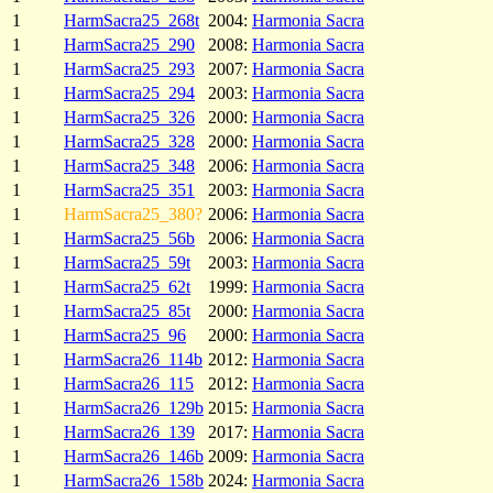
1
HarmSacra25_268t
2004:
Harmonia Sacra
1
HarmSacra25_290
2008:
Harmonia Sacra
1
HarmSacra25_293
2007:
Harmonia Sacra
1
HarmSacra25_294
2003:
Harmonia Sacra
1
HarmSacra25_326
2000:
Harmonia Sacra
1
HarmSacra25_328
2000:
Harmonia Sacra
1
HarmSacra25_348
2006:
Harmonia Sacra
1
HarmSacra25_351
2003:
Harmonia Sacra
1
HarmSacra25_380?
2006:
Harmonia Sacra
1
HarmSacra25_56b
2006:
Harmonia Sacra
1
HarmSacra25_59t
2003:
Harmonia Sacra
1
HarmSacra25_62t
1999:
Harmonia Sacra
1
HarmSacra25_85t
2000:
Harmonia Sacra
1
HarmSacra25_96
2000:
Harmonia Sacra
1
HarmSacra26_114b
2012:
Harmonia Sacra
1
HarmSacra26_115
2012:
Harmonia Sacra
1
HarmSacra26_129b
2015:
Harmonia Sacra
1
HarmSacra26_139
2017:
Harmonia Sacra
1
HarmSacra26_146b
2009:
Harmonia Sacra
1
HarmSacra26_158b
2024:
Harmonia Sacra